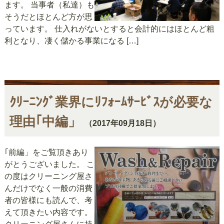
ます。 当事者（私達）も
そうだとほとんど方が思
っています。 仕入れがないとすると会計的にはほとんど粗
利となり、凄く儲かる事業になる […]
ｸﾘｰﾆﾝｸﾞ業界にﾘﾌｫｰﾑｻｰﾋﾞｽが必要な
理由｢中編」
（2017年09月18日）
｢前編」をご覧頂きあり
がとうございました。 こ
の度はクリーニング屋さ
んだけでなく一般の消費
者の皆様にも読んで、考
えて頂きたい内容です。