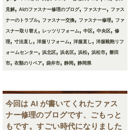
,
,
,
見解
AIのファスナー修理のブログ
ファスナー
ファス
,
,
,
ナーのトラブル
ファスナー交換
ファスナー修理
ファ
,
,
,
,
スナー取り替え
レッツリフォーム
中区
中央区
修
,
,
,
,
理
寸法直し
洋服リフォーム
洋服直し
洋服靴鞄リフ
,
,
,
,
,
ォームセンター
浜北区
浜名区
浜松
浜松市
磐田
,
,
,
,
市
衣類のリペア
袋井市
静岡
静岡県
今回は AI が書いてくれたファス
ナー修理のブログです、ごもっと
もです。すごい時代になりました