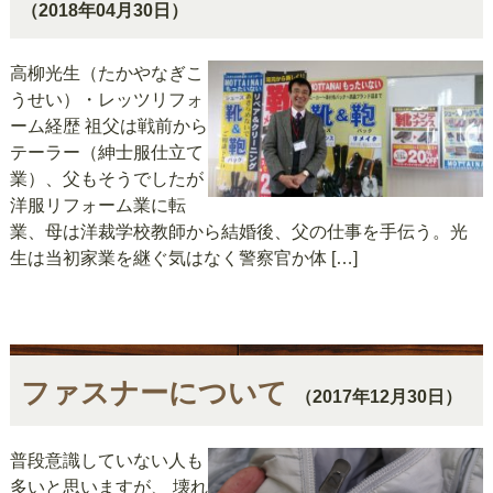
（2018年04月30日）
高柳光生（たかやなぎこ
うせい）・レッツリフォ
ーム経歴 祖父は戦前から
テーラー（紳士服仕立て
業）、父もそうでしたが
洋服リフォーム業に転
業、母は洋裁学校教師から結婚後、父の仕事を手伝う。光
生は当初家業を継ぐ気はなく警察官か体 […]
ファスナーについて
（2017年12月30日）
普段意識していない人も
多いと思いますが、 壊れ