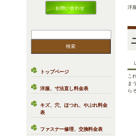
洋
検
索:
トップページ
こ
ま
洋服、寸法直し料金表
らそ
キズ、穴、ほつれ、やぶれ料金
表
ファスナー修理、交換料金表