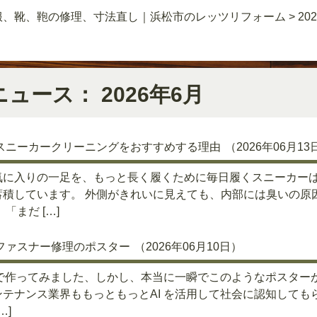
服、靴、鞄の修理、寸法直し｜浜松市のレッツリフォーム
>
20
ニュース： 2026年6月
スニーカークリーニングをおすすめする理由
（2026年06月13
気に入りの一足を、もっと長く履くために毎日履くスニーカー
蓄積しています。 外側がきれいに見えても、内部には臭いの原
 「まだ […]
ファスナー修理のポスター
（2026年06月10日）
I で作ってみました、しかし、本当に一瞬でこのようなポスタ
ンテナンス業界ももっともっとAI を活用して社会に認知して
…]