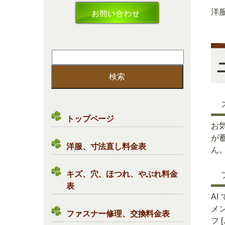
洋
検
索:
トップページ
お
が
洋服、寸法直し料金表
ん。
キズ、穴、ほつれ、やぶれ料金
表
A
メ
ファスナー修理、交換料金表
フ [