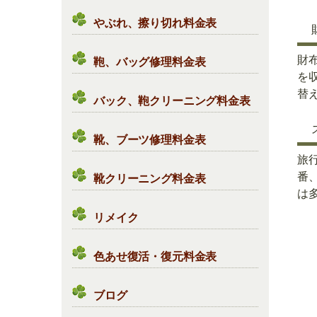
やぶれ、擦り切れ料金表
財
鞄、バッグ修理料金表
を
替え
バック、鞄クリーニング料金表
靴、ブーツ修理料金表
旅
番
靴クリーニング料金表
は多
リメイク
色あせ復活・復元料金表
ブログ