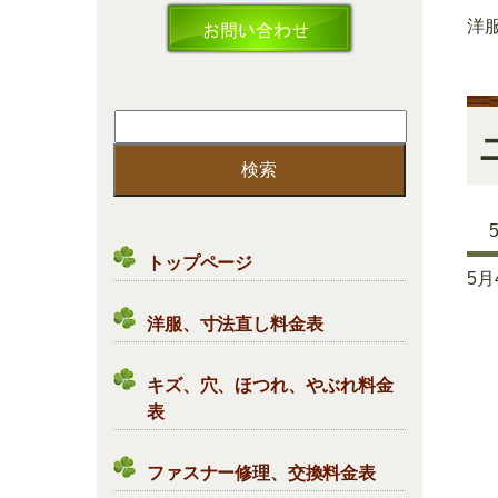
洋
検
索:
トップページ
5
洋服、寸法直し料金表
キズ、穴、ほつれ、やぶれ料金
表
ファスナー修理、交換料金表