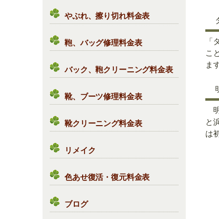
やぶれ、擦り切れ料金表
「
鞄、バッグ修理料金表
こ
ます
バック、鞄クリーニング料金表
靴、ブーツ修理料金表
明
と
靴クリーニング料金表
は初
リメイク
色あせ復活・復元料金表
ブログ