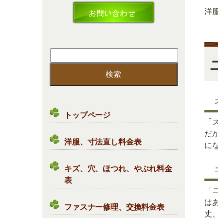
洋
検
索:
トップページ
「
だ
洋服、寸法直し料金表
にな
キズ、穴、ほつれ、やぶれ料金
表
「
は
ファスナー修理、交換料金表
丈、