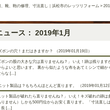
服、靴、鞄の修理、寸法直し｜浜松市のレッツリフォーム
>
20
ニュース： 2019年1月
ズボンの穴！まだはきますか？
（2019年01月19日）
ズボンの股の大きな穴は直りませんね？」 いえ！跡は残ります
からよいと思います。 裏から似たような布をあてミシンで細か
らな […]
ニット製品は？もちろんほとんど直ります。
（2019年01月12
ニット製品が破れたら直りませんね？」 いえ！キズ破れの跡は
ありません）しかも500円位からお安く直ります。 「寸法直し
長 […]