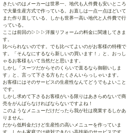
きたいのはメーカーは世界一、地代も人件費も安いところ
で大量生産方式で作っている。お直しは一点一点ほどいて
また作り直している、しかも世界一高い地代と人件費で行
っている。
ここは前回の
▷▷▷洋服リフォームの料金
に関連してきま
す。
比べられないのです。でも比べてよいのがお客様の特権で
す。「そんなにするなら新しいの買います！」と、おっし
ゃるお客様もいて当然だと思います。
しかし「スーツだからそのくらいで直るなら御願いしま
す」と、言って下さる方もたくさんいらっしゃいます。
お客様にはそのサービスの生産性なんてどうでもよいこと
です。
しかし求めて下さるお客様がいる限りはあきらめないで商
売をがんばらなければならないですよね！
このようなメニューだけだったら我が社は廃業するしかあ
りません。
だから低料金だけど生産性の高いメニューを作っていま
す。しかも家庭では絶対できない高技術のサービスです。