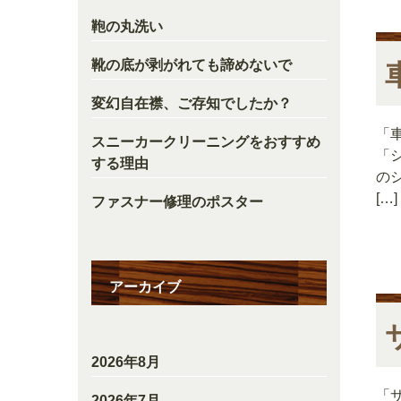
鞄の丸洗い
靴の底が剥がれても諦めないで
変幻自在襟、ご存知でしたか？
「
スニーカークリーニングをおすすめ
「
する理由
の
[…]
ファスナー修理のポスター
アーカイブ
2026年8月
「
2026年7月