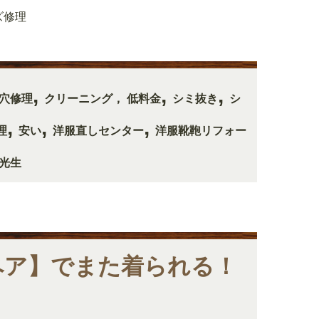
ズ修理
,
,
,
穴修理
クリーニング， 低料金
シミ抜き
シ
,
,
,
理
安い
洋服直しセンター
洋服靴鞄リフォー
光生
ペア】でまた着られる！