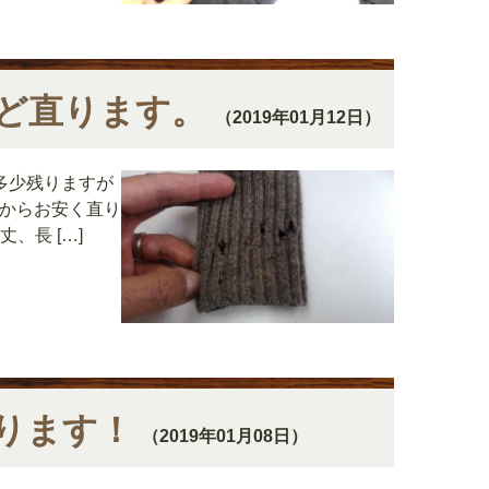
ど直ります。
（2019年01月12日）
多少残りますが
位からお安く直り
、長 […]
ります！
（2019年01月08日）