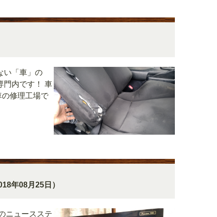
ない「車」の
門内です！ 車
車の修理工場で
018年08月25日）
のニュースステ