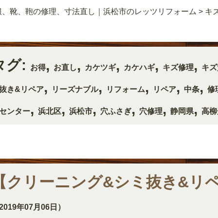
服、靴、鞄の修理、寸法直し｜浜松市のレッツリフォーム
>
キ
タグ:
,
,
,
,
,
お得
お直し
カケツギ
カケハギ
キズ修理
キズ
,
,
,
,
,
抜き&リペア
リーズナブル
リフォーム
リペア
中条
修
,
,
,
,
,
,
センター
浜北区
浜松市
穴ふさぎ
穴修理
静岡県
高柳
【クリーニング&シミ抜き&リ
2019年07月06日）