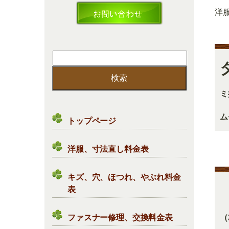
洋
検
索:
ミ
ム
トップページ
洋服、寸法直し料金表
キズ、穴、ほつれ、やぶれ料金
表
ファスナー修理、交換料金表
（