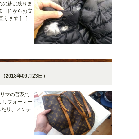
れの跡は残りま
0円位からお安
ります […]
（2018年09月23日）
フリマの普及で
りリフォーマー
したり、メンテ