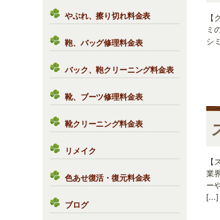
やぶれ、擦り切れ料金表
【
ミ
シミ
鞄、バッグ修理料金表
バック、鞄クリーニング料金表
靴、ブーツ修理料金表
靴クリーニング料金表
リメイク
【
業
色あせ復活・復元料金表
ー
[…]
ブログ