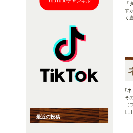
YouTubeチャンネル
「
す
く
｢
そ
（
[…]
最近の投稿