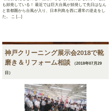
も頻発している！ 最近では巨大台風が頻発して先日はなん
と首都圏から台風が入り、日本列島を西に通常の逆走をし
た。 こ […]
神戸クリーニング展示会2018で靴
磨き＆リフォーム相談
（2018年07月29
日）