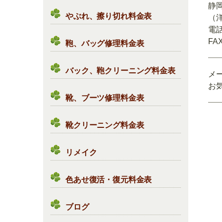
静
やぶれ、擦り切れ料金表
（
電話
FAX
鞄、バッグ修理料金表
バック、鞄クリーニング料金表
メ
お
靴、ブーツ修理料金表
靴クリーニング料金表
リメイク
色あせ復活・復元料金表
ブログ