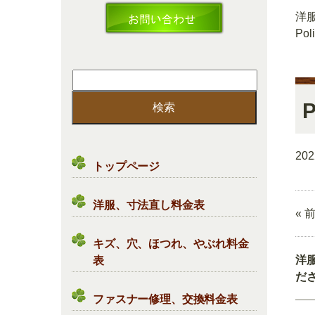
洋
Pol
検
索:
P
20
トップページ
洋服、寸法直し料金表
« 
キズ、穴、ほつれ、やぶれ料金
洋
表
だ
ファスナー修理、交換料金表