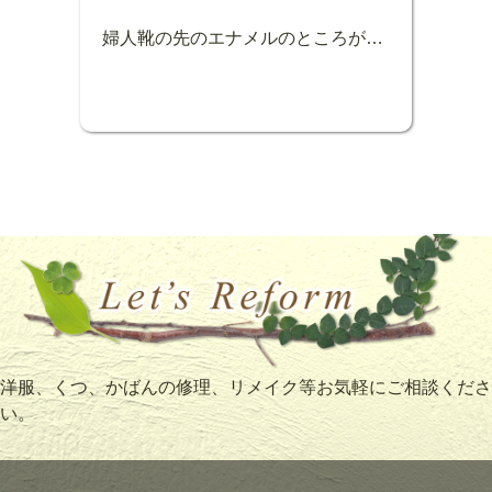
婦人靴の先のエナメルのところが劣化でくもってきてしまいまし。エナメル加工をしました。エナメル加工は傷みやすい先端をガードし汚れ、水の撥水効果もバツグンです！また先端が輝くととてもオシャレになります！ぜひエナメル加工をお試し下さい！
洋服、くつ、かばんの修理、リメイク等お気軽にご相談くださ
い。