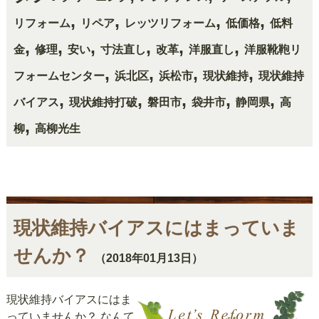
,
,
,
,
リフォーム
リペア
レッツリフォーム
低価格
低料
,
,
,
,
,
,
金
修理
安い
寸法直し
改革
洋服直し
洋服靴鞄リ
,
,
,
,
フォームセンター
浜北区
浜松市
現状維持
現状維持
,
,
,
,
,
バイアス
現状維持打破
磐田市
袋井市
静岡県
高
,
柳
高柳光生
現状維持バイアスにはまっていま
せんか？
（2018年01月13日）
現状維持バイアスにはま
っていませんか？ なんて