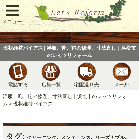
メニュー
現状維持バイアス | 洋服、靴、鞄の修理、寸法直し｜浜松市
のレッツリフォーム
電話する
店舗一覧
宅配送り先
メール
洋服、靴、鞄の修理、寸法直し｜浜松市のレッツリフォー
ム
>
現状維持バイアス
タグ:
,
,
,
クリーニング
メンテナンス
リーズナブル