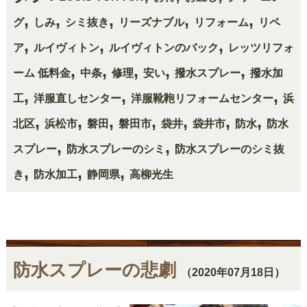
,
,
,
,
,
グ
しみ
シミ抜き
リーズナブル
リフォーム
リペ
,
,
,
ア
ルイヴィトン
ルイヴィトンのバック
レッツリフォ
,
,
,
,
,
ーム 低料金
中条
修理
安い
撥水スプレー
撥水加
,
,
,
工
洋服直しセンター
洋服靴鞄リフォームセンター
浜
,
,
,
,
,
,
,
北区
浜松市
磐田
磐田市
袋井
袋井市
防水
防水
,
,
スプレー
防水スプレーのシミ
防水スプレーのシミ抜
,
,
,
き
防水加工
静岡県
高柳光生
防水スプレーの悲劇
（2020年07月18日）