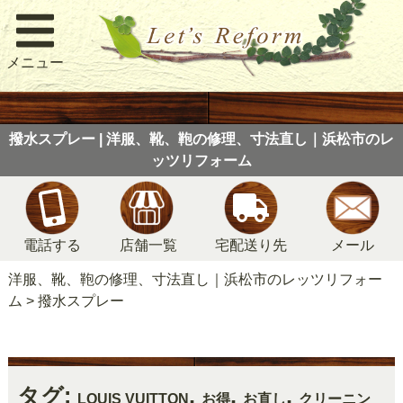
メニュー
撥水スプレー | 洋服、靴、鞄の修理、寸法直し｜浜松市のレ
ッツリフォーム
電話する
店舗一覧
宅配送り先
メール
洋服、靴、鞄の修理、寸法直し｜浜松市のレッツリフォー
ム
>
撥水スプレー
タグ:
,
,
,
LOUIS VUITTON
お得
お直し
クリーニン