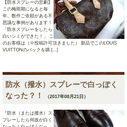
【防水スプレーの悲劇】
この梅雨期になると毎
年、数件ご依頼がある不
思議な事例があります！
「防水スプレーをしたら
白いシミができた！」 こ
のお客様は（※投稿許可頂きました） 新品でこのLOUIS
VUITTONのバックを購 […]
防水（撥水）スプレーで白っぽく
なった？！
（2017年08月21日）
『防水（または撥水）ス
プレーしたら何故が白く
なった！白っぽくなっ