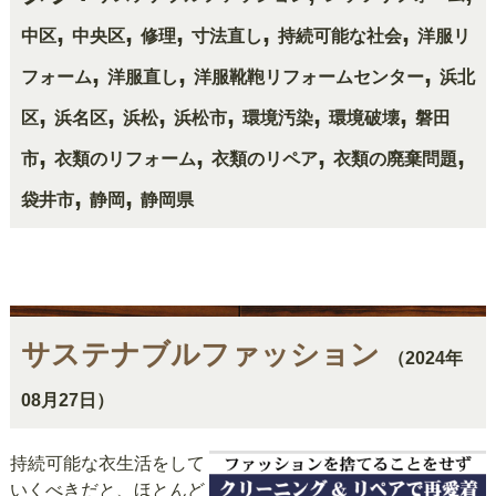
,
,
,
,
,
中区
中央区
修理
寸法直し
持続可能な社会
洋服リ
,
,
,
フォーム
洋服直し
洋服靴鞄リフォームセンター
浜北
,
,
,
,
,
,
区
浜名区
浜松
浜松市
環境汚染
環境破壊
磐田
,
,
,
,
市
衣類のリフォーム
衣類のリペア
衣類の廃棄問題
,
,
袋井市
静岡
静岡県
サステナブルファッション
（2024年
08月27日）
持続可能な衣生活をして
いくべきだと、ほとんど