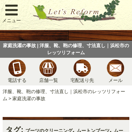
メニュー
家庭洗濯の事故 | 洋服、靴、鞄の修理、寸法直し｜浜松市の
レッツリフォーム
電話する
店舗一覧
宅配送り先
メール
洋服、靴、鞄の修理、寸法直し｜浜松市のレッツリフォー
ム
>
家庭洗濯の事故
タグ:
,
,
ブーツのクリーニング
ムートンブーツ
ムー