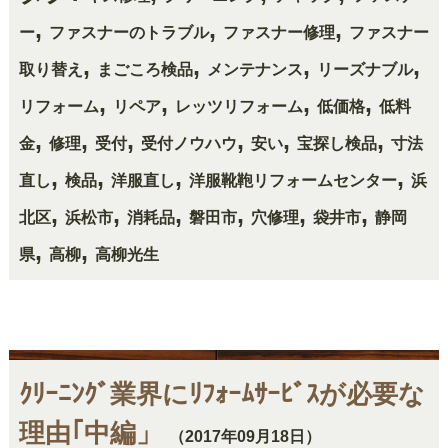
,
,
,
ー
ファスナーのトラブル
ファスナー修理
ファスナー
,
,
,
,
取り替え
まごころ検品
メンテナンス
リーズナブル
,
,
,
,
リフォーム
リペア
レッツリフォーム
低価格
低料
,
,
,
,
,
,
金
修理
受付
受付ノウハウ
安い
宝探し検品
寸法
,
,
,
,
直し
検品
洋服直し
洋服靴鞄リフォームセンター
浜
,
,
,
,
,
,
北区
浜松市
消耗品
磐田市
穴修理
袋井市
静岡
,
,
県
高柳
高柳光生
ｸﾘｰﾆﾝｸﾞ業界にﾘﾌｫｰﾑｻｰﾋﾞｽが必要な
理由｢中編」
（2017年09月18日）