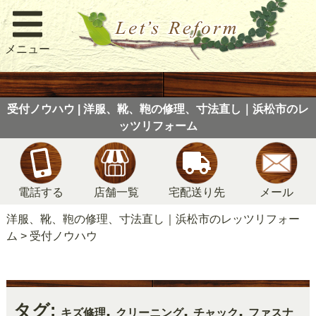
メニュー
受付ノウハウ | 洋服、靴、鞄の修理、寸法直し｜浜松市のレ
ッツリフォーム
電話する
店舗一覧
宅配送り先
メール
洋服、靴、鞄の修理、寸法直し｜浜松市のレッツリフォー
ム
>
受付ノウハウ
タグ:
,
,
,
キズ修理
クリーニング
チャック
ファスナ