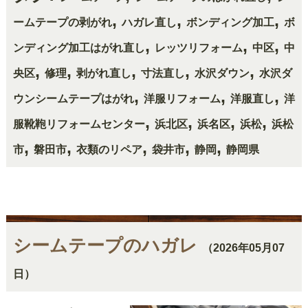
,
,
,
ームテープの剥がれ
ハガレ直し
ボンディング加工
ボ
,
,
,
ンディング加工はがれ直し
レッツリフォーム
中区
中
,
,
,
,
,
央区
修理
剥がれ直し
寸法直し
水沢ダウン
水沢ダ
,
,
,
ウンシームテープはがれ
洋服リフォーム
洋服直し
洋
,
,
,
,
服靴鞄リフォームセンター
浜北区
浜名区
浜松
浜松
,
,
,
,
,
市
磐田市
衣類のリペア
袋井市
静岡
静岡県
シームテープのハガレ
（2026年05月07
日）