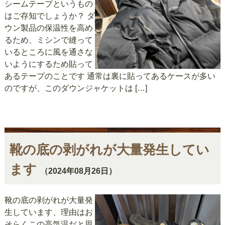
シームテープというもの
はご存知でしょうか？ ダ
ウン製品の保温性を高め
るため、ミシンで縫って
いるところに風を通さな
いようにするため貼って
あるテープのことです 通常は裏に貼ってあるケースが多い
のですが、このダウンジャケットは […]
靴の底の剥がれが大量発生してい
ます
（2024年08月26日）
靴の底の剥がれが大量発
生しています、理由はお
そらくこの高気温だと思