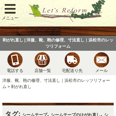
メニュー
剥がれ直し | 洋服、靴、鞄の修理、寸法直し｜浜松市のレッ
ツリフォーム
電話する
店舗一覧
宅配送り先
メール
洋服、靴、鞄の修理、寸法直し｜浜松市のレッツリフォー
ム
>
剥がれ直し
タグ:
,
,
シームテープ
シームテープのはがれ直し
シ