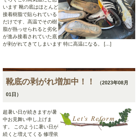
います 靴の底はほとんど
接着樹脂で貼られている
だけです、高温でその樹
脂が熱っせられると劣化
が進み接着されていた底
が剥がれてきてしまいます 特に高温になる。 […]
靴底の剥がれ増加中！！
（2023年08月
01日）
超暑い日が続きますが暑
中お見舞い申し上げま
す。 このように暑い日が
続くと増えてくる 修理依