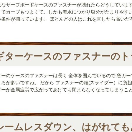
大なサーフボードケースのファスナーが壊れたらどうしています
くてカーブもつよくて、しかも海水につかり塩分がたまりやすい！
い条件が揃っています。 ほとんどの人はこれを直したら高いだろう
ギターケースのファスナーのト
ターのケースのファスナーは長く 全体を囲んでいるので 急カー
ころが多いですね。 だから ファスナーの頭(スライダー）に負担
ダーが金属疲労で広がってあげても閉まらなくなってしまうことが
シームレスダウン、はがれても