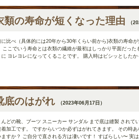
衣類の寿命が短くなった理由
（20
前に比べ（具体的には20年から30年くらい前から)衣類の寿命
。 ここでいう寿命とは衣類の繊維が最初はしっかり平面だった
うに ヨレヨレになってくることです。 購入時はビシッとしたかっ
靴底のはがれ
（2023年06月17日）
とんどの靴、ブーツ スニーカー サンダル まで底は縫製 されて
接着加工です。 ですからいつか必ずはがれてきます。 その時あ
ますか？ ご自分で直される方は凄いです！ すばらしい〜 実はな