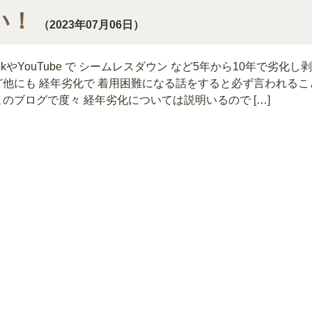
い！
（2023年07月06日）
ktokやYouTube で シームレスダウン など5年から10年で劣化
ど他にも 経年劣化で 着用困難になる話をすると必ず言われるこ
このブログで度々 経年劣化については説明いるので […]