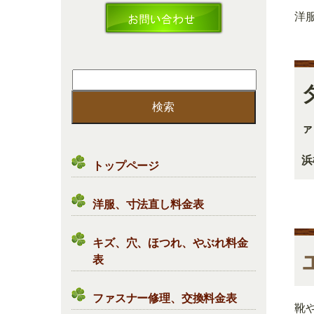
洋
検
索:
ァ
浜
トップページ
洋服、寸法直し料金表
キズ、穴、ほつれ、やぶれ料金
表
ファスナー修理、交換料金表
靴