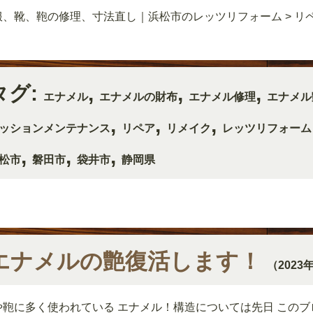
服、靴、鞄の修理、寸法直し｜浜松市のレッツリフォーム
>
リ
タグ:
,
,
,
エナメル
エナメルの財布
エナメル修理
エナメル
,
,
,
ッションメンテナンス
リペア
リメイク
レッツリフォーム
,
,
,
松市
磐田市
袋井市
静岡県
エナメルの艶復活します！
（2023
や鞄に多く使われている エナメル！構造については先日 このブ