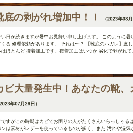
靴底の剥がれ増加中！！
（2023年08
暑い日が続きますが暑中お見舞い申し上げます。 このように暑
てくる 修理依頼があります。 それは〜？ 【靴底のハガレ】直し
ルはほとんど 接着加工です。接着加工はいつか 劣化で剥がれてきま
カビ大量発生中！あなたの靴、
2023年07月26日）
年ですがこの時期はカビでお困りの人がたくさんいらっしゃるは
バンは素材がレザーを使っているものが多く、また 汚れや湿気