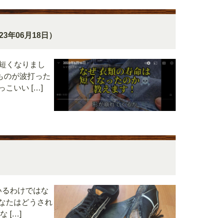
23年06月18日）
が短くなりまし
ものが波打った
こいい […]
いるわけではな
なたはどうされ
 […]