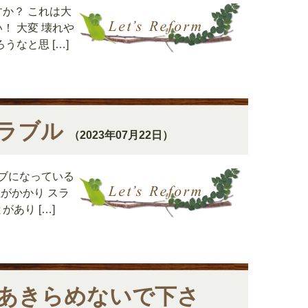
か？ これは大
 大変 壊れや
なと思 […]
ラブル
（2023年07月22日）
ブになっている
がかかり スラ
あり […]
あきらめないで下さ