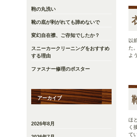
鞄の丸洗い
靴の底が剥がれても諦めないで
変幻自在襟、ご存知でしたか？
以
た
スニーカークリーニングをおすすめ
よ
する理由
ファスナー修理のポスター
アーカイブ
ほ
2026年8月
く
てい
2026年7月