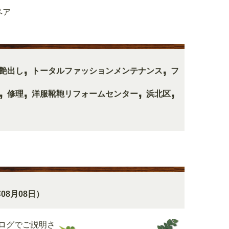
ペア
,
,
艶出し
トータルファッションメンテナンス
フ
,
,
,
,
修理
洋服靴鞄リフォームセンター
浜北区
年08月08日）
ログでご説明さ