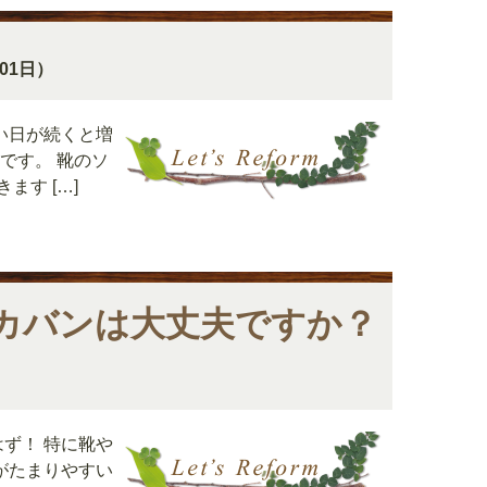
月01日）
い日が続くと増
です。 靴のソ
す […]
カバンは大丈夫ですか？
ず！ 特に靴や
がたまりやすい