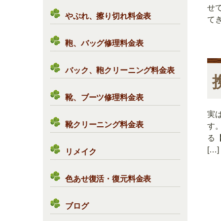
せ
やぶれ、擦り切れ料金表
て
鞄、バッグ修理料金表
バック、鞄クリーニング料金表
靴、ブーツ修理料金表
実
靴クリーニング料金表
す
る
[…]
リメイク
色あせ復活・復元料金表
ブログ