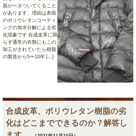
面がベタついてくること
があります、理由は表面
のポリウレタンコーティ
ングの加水分解による劣
化現象です 合成皮革に限
らず通常の衣類にもこの
加工がされていたら樹脂
の製造から5〜10年 […]
合成皮革、ポリウレタン樹脂の劣
化はどこまでできるのか？解答し
ます。
（2021年11月10日）