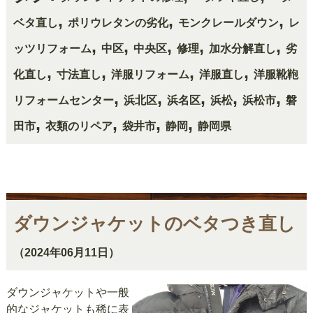
,
,
,
ベタ直し
ポリウレタンの劣化
モンクレールダウン
レ
,
,
,
,
,
ッツリフォーム
中区
中央区
修理
加水分解直し
劣
,
,
,
,
化直し
寸法直し
洋服リフォーム
洋服直し
洋服靴鞄
,
,
,
,
,
リフォームセンター
浜北区
浜名区
浜松
浜松市
磐
,
,
,
,
田市
衣類のリペア
袋井市
静岡
静岡県
ダウンジャケットのベタつき直し
（2024年06月11日）
ダウンジャケットや一般
的なジャケットも稀に表