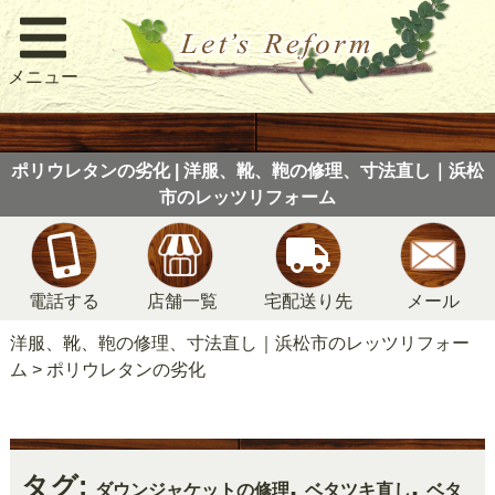
メニュー
ポリウレタンの劣化 | 洋服、靴、鞄の修理、寸法直し｜浜松
市のレッツリフォーム
電話する
店舗一覧
宅配送り先
メール
洋服、靴、鞄の修理、寸法直し｜浜松市のレッツリフォー
ム
>
ポリウレタンの劣化
タグ:
,
,
ダウンジャケットの修理
ベタツキ直し
ベタ