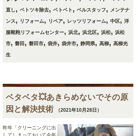
,
,
,
,
直し
ベトツキ除去
ベトベト
ベルスタッフ
メンテナ
,
,
,
,
,
ンス
リフォーム
リペア
レッツリフォーム
中区
洋
,
,
,
,
服靴鞄リフォームセンター
浜北
浜北区
浜松
浜松
,
,
,
,
,
,
,
市
磐田
磐田市
袋井
袋井市
静岡県
高柳
高柳光
生
ベタベタ💥あきらめないでその原
因と解決技術
（2021年10月28日）
昨年「クリーニングに出
してしまっておいて今年