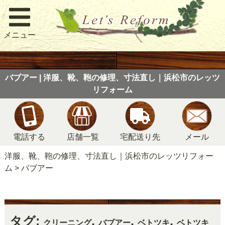
メニュー
バブアー | 洋服、靴、鞄の修理、寸法直し｜浜松市のレッツ
リフォーム
電話する
店舗一覧
宅配送り先
メール
洋服、靴、鞄の修理、寸法直し｜浜松市のレッツリフォー
ム
>
バブアー
タグ:
,
,
,
クリーニング
バブアー
ベトツキ
ベトツキ