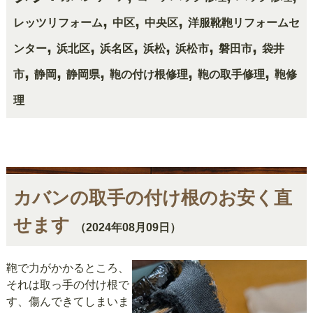
,
,
,
レッツリフォーム
中区
中央区
洋服靴鞄リフォームセ
,
,
,
,
,
,
ンター
浜北区
浜名区
浜松
浜松市
磐田市
袋井
,
,
,
,
,
市
静岡
静岡県
鞄の付け根修理
鞄の取手修理
鞄修
理
カバンの取手の付け根のお安く直
せます
（2024年08月09日）
鞄で力がかかるところ、
それは取っ手の付け根で
す、傷んできてしまいま