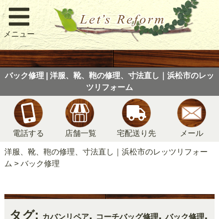
メニュー
バック修理 | 洋服、靴、鞄の修理、寸法直し｜浜松市のレッ
ツリフォーム
電話する
店舗一覧
宅配送り先
メール
洋服、靴、鞄の修理、寸法直し｜浜松市のレッツリフォー
ム
>
バック修理
タグ:
,
,
,
カバンリペア
コーチバッグ修理
バック修理