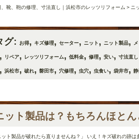
服、靴、鞄の修理、寸法直し｜浜松市のレッツリフォーム
>
ニ
タグ:
,
,
,
,
,
お得
キズ修理
セーター
ニット
ニット製品
メ
,
,
,
,
,
,
リペア
レッツリフォーム
低料金
修理
安い
寸法直し
,
,
,
,
,
,
,
,
浜松市
破れ
磐田市
穴修理
虫穴
虫食い
袋井市
静
ニット製品は？もちろんほとん
ニット製品が破れたら直りませんね？」 いえ！キズ破れの跡は