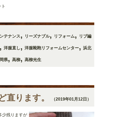
ット
,
,
,
ンテナンス
リーズナブル
リフォーム
リブ編
,
,
,
洋服直し
洋服靴鞄リフォームセンター
浜北
,
,
岡県
高柳
高柳光生
ど直ります。
（2019年01月12日）
多少残りますが