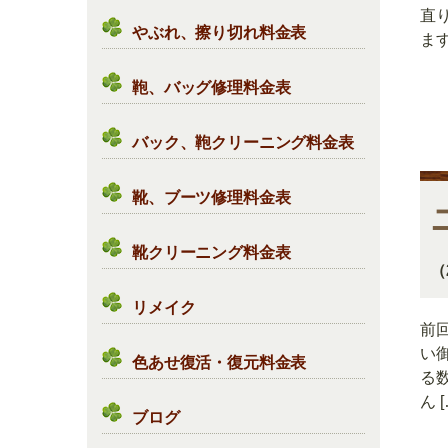
直
やぶれ、擦り切れ料金表
ます
鞄、バッグ修理料金表
バック、鞄クリーニング料金表
靴、ブーツ修理料金表
靴クリーニング料金表
（
リメイク
前
い
色あせ復活・復元料金表
る
ん [
ブログ