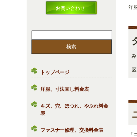
洋
検
索:
み
区
トップページ
洋服、寸法直し料金表
キズ、穴、ほつれ、やぶれ料金
表
ファスナー修理、交換料金表
「