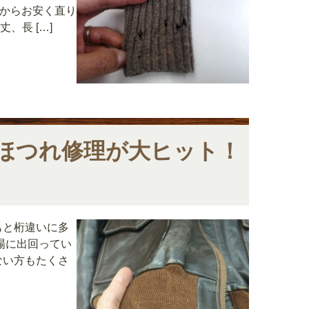
位からお安く直り
、長 […]
ほつれ修理が大ヒット！
もと桁違いに多
場に出回ってい
ない方もたくさ