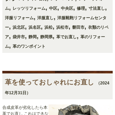
,
,
,
,
,
,
ム
レッツリフォーム
中区
中央区
修理
寸法直し
,
,
洋服リフォーム
洋服直し
洋服靴鞄リフォームセンタ
,
,
,
,
,
,
ー
浜北区
浜名区
浜松
浜松市
磐田市
衣類のリペ
,
,
,
,
,
ア
袋井市
静岡
静岡県
革でお直し
革のリフォー
,
ム
革のワンポイント
革を使っておしゃれにお直し
（2024
年12月31日）
合成皮革が劣化したら本
革でお直し これはできな