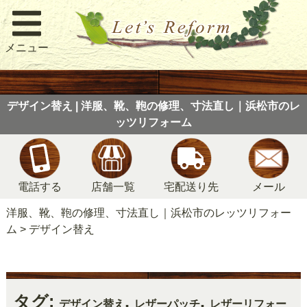
メニュー
デザイン替え | 洋服、靴、鞄の修理、寸法直し｜浜松市のレ
ッツリフォーム
電話する
店舗一覧
宅配送り先
メール
洋服、靴、鞄の修理、寸法直し｜浜松市のレッツリフォー
ム
>
デザイン替え
タグ:
,
,
デザイン替え
レザーパッチ
レザーリフォー