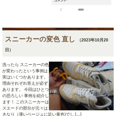
スニーカーの変色 直し
（2023年10月20
日）
洗ったら スニーカーの色
が変わったという事例は
実はいくつかあります。
理由それぞれ答えが必ず
あります。 今回はひとつ
の恐ろしい 事例を紹介し
ます！ このスニーカーは
スエードの部分が元々は
きなり（薄いベージュに近い黄色)でし […]