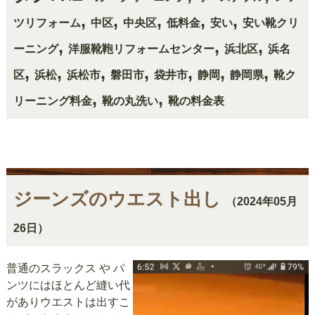
,
,
,
,
,
ツリフォーム
中区
中央区
低料金
安い
安い靴クリ
,
,
,
ーニング
洋服靴鞄リフォームセンター
浜北区
浜名
,
,
,
,
,
,
,
区
浜松
浜松市
磐田市
袋井市
静岡
静岡県
靴ク
,
,
リーニング料金
靴の丸洗い
靴の料金表
ジーンズのウエスト出し
（2024年05月
26日）
普通のスラックス や パ
ンツにはほとんど縫い代
がありウエストは出すこ