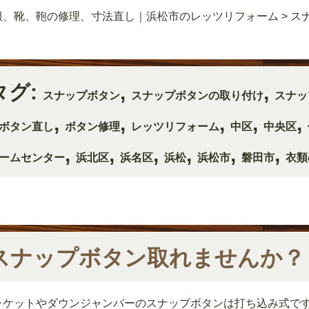
服、靴、鞄の修理、寸法直し｜浜松市のレッツリフォーム
>
ス
タグ:
,
,
スナップボタン
スナップボタンの取り付け
スナッ
,
,
,
,
,
ボタン直し
ボタン修理
レッツリフォーム
中区
中央区
,
,
,
,
,
,
ームセンター
浜北区
浜名区
浜松
浜松市
磐田市
衣類
スナップボタン取れませんか？
ャケットやダウンジャンバーのスナップボタンは打ち込み式で