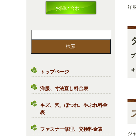
洋
検
索:
プ
ォ
トップページ
洋服、寸法直し料金表
キズ、穴、ほつれ、やぶれ料金
表
ファスナー修理、交換料金表
ジ