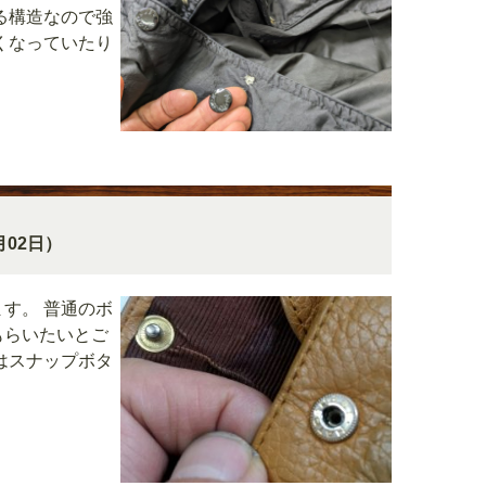
る構造なので強
くなっていたり
月02日）
す。 普通のボ
もらいたいとご
はスナップボタ