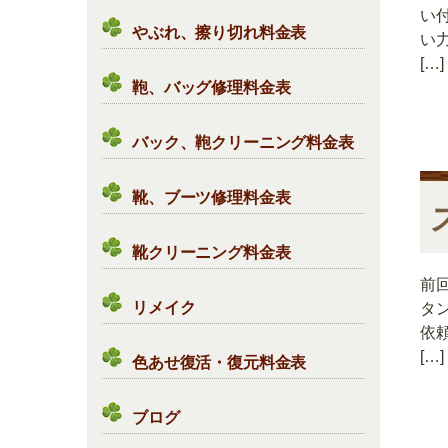
い
やぶれ、擦り切れ料金表
い
[…]
鞄、バッグ修理料金表
バック、鞄クリーニング料金表
靴、ブーツ修理料金表
靴クリーニング料金表
前
リメイク
タ
依
[…]
色あせ復活・復元料金表
ブログ