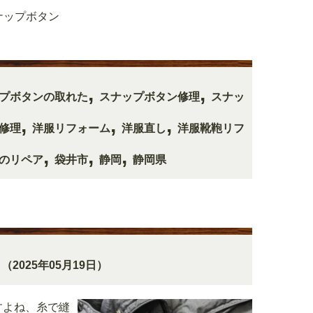
ナップボタン
,
,
プボタンの取れた
スナップボタン修理
スナッ
,
,
,
修理
洋服リフォーム
洋服直し
洋服靴鞄リフ
,
,
,
のリペア
袋井市
静岡
静岡県
（2025年05月19日）
すよね、糸で縫