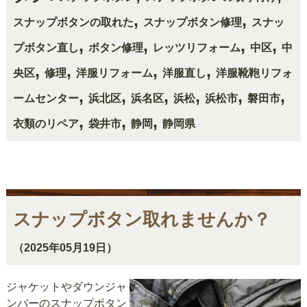
,
,
スナップボタンの取れた
スナップボタン修理
スナッ
,
,
,
,
プボタン直し
ボタン修理
レッツリフォーム
中区
中
,
,
,
,
央区
修理
洋服リフォーム
洋服直し
洋服靴鞄リフォ
,
,
,
,
,
,
ームセンター
浜北区
浜名区
浜松
浜松市
磐田市
,
,
,
衣類のリペア
袋井市
静岡
静岡県
スナップボタン取れませんか？
（2025年05月19日）
ジャケットやダウンジャ
ンバーのスナップボタン