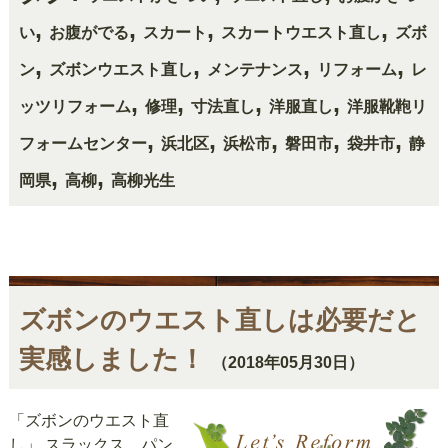
,
,
,
,
い
お腹がでる
スカート
スカートウエスト直し
ズボ
,
,
,
,
ン
ズボンウエスト直し
メンテナンス
リフォーム
レ
,
,
,
,
ッツリフォーム
修理
寸法直し
洋服直し
洋服靴鞄リ
,
,
,
,
,
フォームセンター
浜北区
浜松市
磐田市
袋井市
静
,
,
岡県
高柳
高柳光生
ズボンのウエスト直しは必要だと
実感しました！
（2018年05月30日）
「ズボンのウエスト直
し」 スラックス、パン