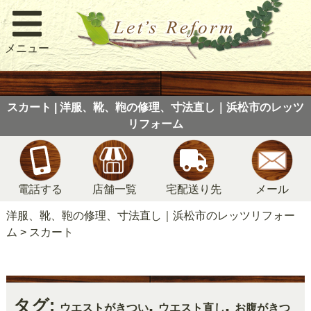
メニュー
スカート | 洋服、靴、鞄の修理、寸法直し｜浜松市のレッツ
リフォーム
電話する
店舗一覧
宅配送り先
メール
洋服、靴、鞄の修理、寸法直し｜浜松市のレッツリフォー
ム
>
スカート
タグ:
,
,
ウエストがきつい
ウエスト直し
お腹がきつ