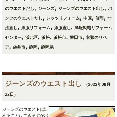
,
,
,
のウエストだし
ジーンズ
ジーンズのウエスト出し
パ
,
,
,
,
ンツのウエストだし
レッツリフォーム
中区
修理
寸
,
,
,
法直し
洋服リフォーム
洋服直し
洋服靴鞄リフォーム
,
,
,
,
,
センター
浜北区
浜松
浜松市
磐田市
衣類のリペ
,
,
,
ア
袋井市
静岡
静岡県
ジーンズのウエスト出し
（2023年09月
22日）
ジーンズのウエストは詰
めることはできますが出