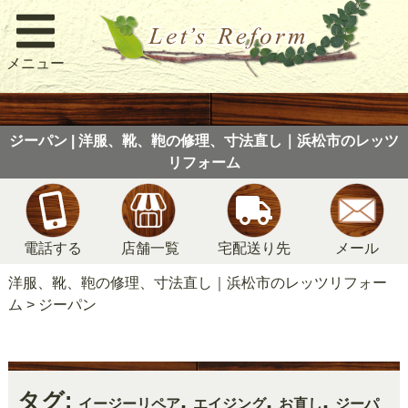
メニュー
ジーパン | 洋服、靴、鞄の修理、寸法直し｜浜松市のレッツ
リフォーム
電話する
店舗一覧
宅配送り先
メール
洋服、靴、鞄の修理、寸法直し｜浜松市のレッツリフォー
ム
>
ジーパン
タグ:
,
,
,
イージーリペア
エイジング
お直し
ジーパ