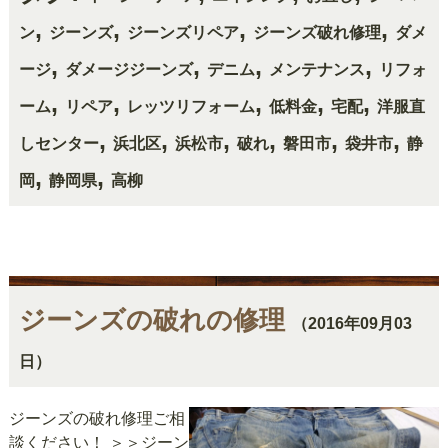
,
,
,
,
ン
ジーンズ
ジーンズリペア
ジーンズ破れ修理
ダメ
,
,
,
,
ージ
ダメージジーンズ
デニム
メンテナンス
リフォ
,
,
,
,
,
ーム
リペア
レッツリフォーム
低料金
宅配
洋服直
,
,
,
,
,
,
しセンター
浜北区
浜松市
破れ
磐田市
袋井市
静
,
,
岡
静岡県
高柳
ジーンズの破れの修理
（2016年09月03
日）
ジーンズの破れ修理ご相
談ください！ ＞＞ジーン