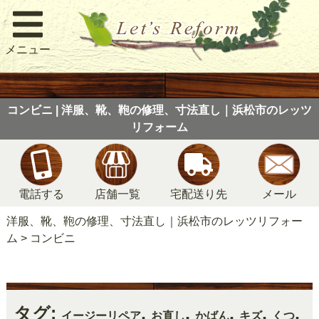
メニュー
コンビニ | 洋服、靴、鞄の修理、寸法直し｜浜松市のレッツ
リフォーム
電話する
店舗一覧
宅配送り先
メール
洋服、靴、鞄の修理、寸法直し｜浜松市のレッツリフォー
ム
>
コンビニ
タグ:
,
,
,
,
,
イージーリペア
お直し
かばん
キズ
くつ