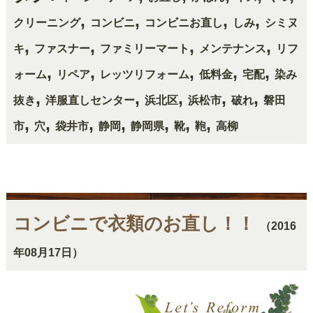
,
,
,
,
クリーニング
コンビニ
コンビニお直し
しみ
シミヌ
,
,
,
,
キ
ファスナー
ファミリーマート
メンテナンス
リフ
,
,
,
,
,
ォーム
リペア
レッツリフォーム
低料金
宅配
染み
,
,
,
,
,
抜き
洋服直しセンター
浜北区
浜松市
破れ
磐田
,
,
,
,
,
,
,
市
穴
袋井市
静岡
静岡県
靴
鞄
高柳
コンビニで衣類のお直し！！
（2016
年08月17日）