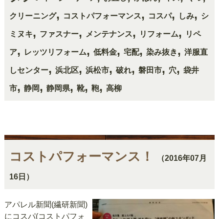
,
,
,
,
クリーニング
コストパフォーマンス
コスパ
しみ
シ
,
,
,
,
ミヌキ
ファスナー
メンテナンス
リフォーム
リペ
,
,
,
,
,
ア
レッツリフォーム
低料金
宅配
染み抜き
洋服直
,
,
,
,
,
,
しセンター
浜北区
浜松市
破れ
磐田市
穴
袋井
,
,
,
,
,
市
静岡
静岡県
靴
鞄
高柳
コストパフォーマンス！
（2016年07月
16日）
アパレル新聞(繊研新聞)
にコスパ(コストパフォ