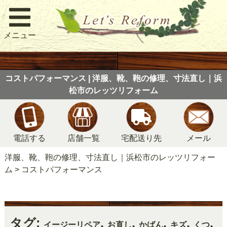
メニュー
コストパフォーマンス | 洋服、靴、鞄の修理、寸法直し｜浜
松市のレッツリフォーム
電話する
店舗一覧
宅配送り先
メール
洋服、靴、鞄の修理、寸法直し｜浜松市のレッツリフォー
ム
>
コストパフォーマンス
タグ:
,
,
,
,
,
イージーリペア
お直し
かばん
キズ
くつ