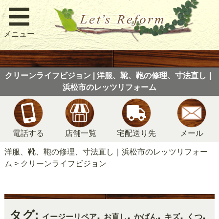
メニュー
クリーンライフビジョン | 洋服、靴、鞄の修理、寸法直し｜
浜松市のレッツリフォーム
電話する
店舗一覧
宅配送り先
メール
洋服、靴、鞄の修理、寸法直し｜浜松市のレッツリフォー
ム
>
クリーンライフビジョン
タグ:
,
,
,
,
,
イージーリペア
お直し
かばん
キズ
くつ