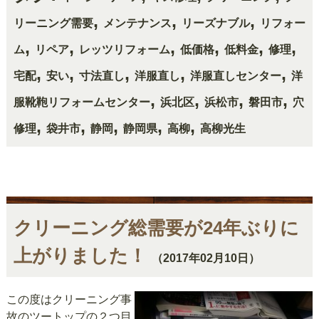
,
,
,
リーニング需要
メンテナンス
リーズナブル
リフォー
,
,
,
,
,
,
ム
リペア
レッツリフォーム
低価格
低料金
修理
,
,
,
,
,
宅配
安い
寸法直し
洋服直し
洋服直しセンター
洋
,
,
,
,
服靴鞄リフォームセンター
浜北区
浜松市
磐田市
穴
,
,
,
,
,
修理
袋井市
静岡
静岡県
高柳
高柳光生
クリーニング総需要が24年ぶりに
上がりました！
（2017年02月10日）
この度はクリーニング事
故のツートップの２つ目