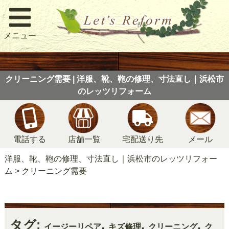
メニュー
クリーニング需要 | 洋服、靴、鞄の修理、寸法直し｜浜松市
のレッツリフォーム
電話する
店舗一覧
宅配送り先
メール
洋服、靴、鞄の修理、寸法直し｜浜松市のレッツリフォー
ム
>
クリーニング需要
タグ:
,
,
,
イージーリペア
キズ修理
クリーニング
ク