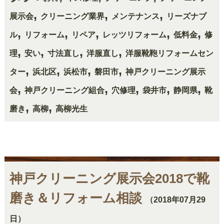
,
,
,
展示会
クリーニング業界
メンテナンス
リーズナブ
,
,
,
,
,
ル
リフォーム
リペア
レッツリフォーム
低料金
修
,
,
,
,
理
安い
寸法直し
洋服直し
洋服靴鞄リフォームセン
,
,
,
,
ター
浜北区
浜松市
磐田市
神戸クリーニング展示
,
,
,
,
,
会
神戸クリーニング組合
穴修理
袋井市
静岡県
靴
,
,
磨き
高柳
高柳光生
神戸クリーニング展示会2018で靴
磨き＆リフォーム相談
（2018年07月29
日）