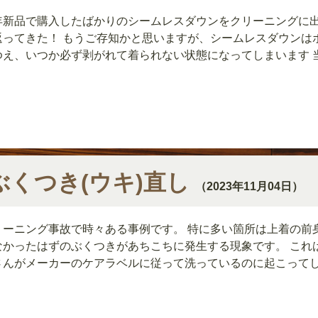
年新品で購入したばかりのシームレスダウンをクリーニングに
返ってきた！ もうご存知かと思いますが、シームレスダウンは
ゆえ、いつか必ず剥がれて着られない状態になってしまいます 
ぶくつき(ウキ)直し
（2023年11月04日）
リーニング事故で時々ある事例です。 特に多い箇所は上着の前
なかったはずのぶくつきがあちこちに発生する現象です。 これ
さんがメーカーのケアラベルに従って洗っているのに起こって