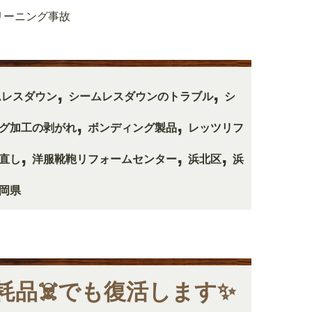
リーニング事故
,
,
ムレスダウン
シームレスダウンのトラブル
シ
,
,
グ加工の剥がれ
ボンディング製品
レッツリフ
,
,
,
直し
洋服靴鞄リフォームセンター
浜北区
浜
岡県
品☠️でも復活します✨