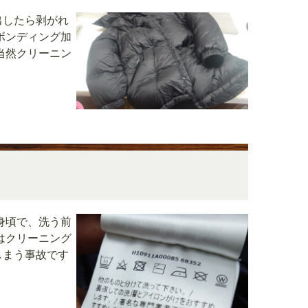
出したら剥がれ
ボンディング加
当然クリーニン
身頃で、洗う前
はクリーニング
しまう事故です