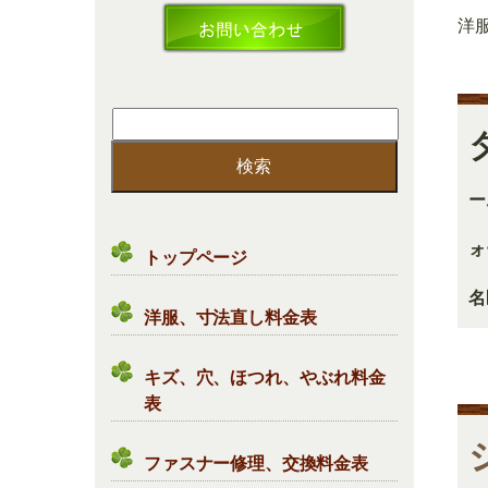
洋
検
索:
ー
ォ
トップページ
名
洋服、寸法直し料金表
キズ、穴、ほつれ、やぶれ料金
表
ファスナー修理、交換料金表