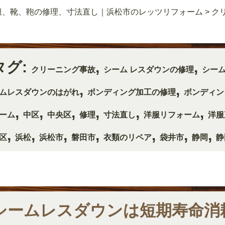
服、靴、鞄の修理、寸法直し｜浜松市のレッツリフォーム
>
ク
タグ:
,
,
クリーニング事故
シーム レスダウンの修理
シー
,
,
ムレスダウンのはがれ
ボンディング加工の修理
ボンディン
,
,
,
,
,
,
ーム
中区
中央区
修理
寸法直し
洋服リフォーム
洋服
,
,
,
,
,
,
,
区
浜松
浜松市
磐田市
衣類のリペア
袋井市
静岡
静
シームレスダウンは短期寿命消耗