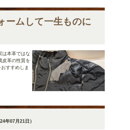
ォームして一生ものに
実は本革ではな
成皮革の性質を
をおすすめしま
024年07月21日）