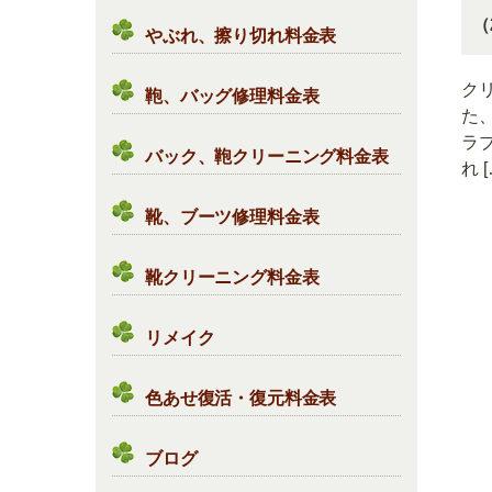
（
やぶれ、擦り切れ料金表
ク
鞄、バッグ修理料金表
た
ラ
バック、鞄クリーニング料金表
れ [
靴、ブーツ修理料金表
靴クリーニング料金表
リメイク
色あせ復活・復元料金表
ブログ