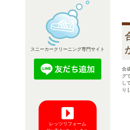
スニーカークリーニング専門サイト
合
グ
し
り [
レッツリフォーム