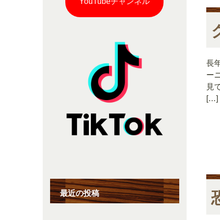
YouTubeチャンネル
長
ー
見
[…]
最近の投稿