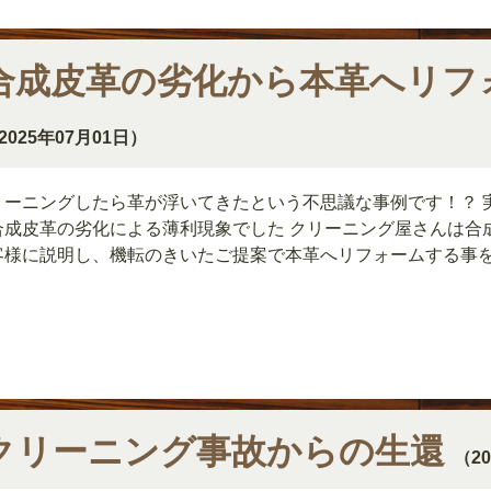
合成皮革の劣化から本革へリフ
2025年07月01日）
リーニングしたら革が浮いてきたという不思議な事例です！？ 
合成皮革の劣化による薄利現象でした クリーニング屋さんは合
客様に説明し、機転のきいたご提案で本革へリフォームする事
クリーニング事故からの生還
（2