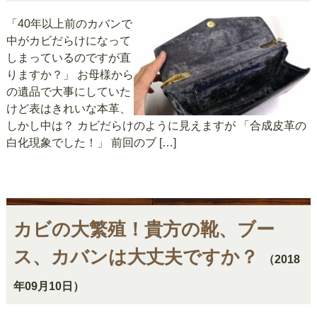
「40年以上前のカバンで
中がカビだらけになって
しまっているのですが直
りますか？」 お母様から
の遺品で大事にしていた
けど表はきれいな本革、
しかし中は？ カビだらけのように見えますが 「合成皮革の
白化現象でした！」 前回のブ […]
カビの大繁殖！貴方の靴、ブー
ス、カバンは大丈夫ですか？
（2018
年09月10日）