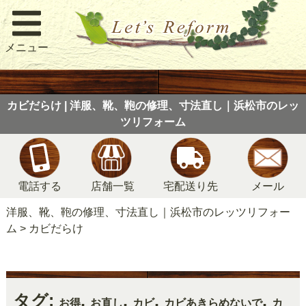
メニュー
カビだらけ | 洋服、靴、鞄の修理、寸法直し｜浜松市のレッ
ツリフォーム
電話する
店舗一覧
宅配送り先
メール
洋服、靴、鞄の修理、寸法直し｜浜松市のレッツリフォー
ム
>
カビだらけ
タグ:
,
,
,
,
お得
お直し
カビ
カビあきらめないで
カ