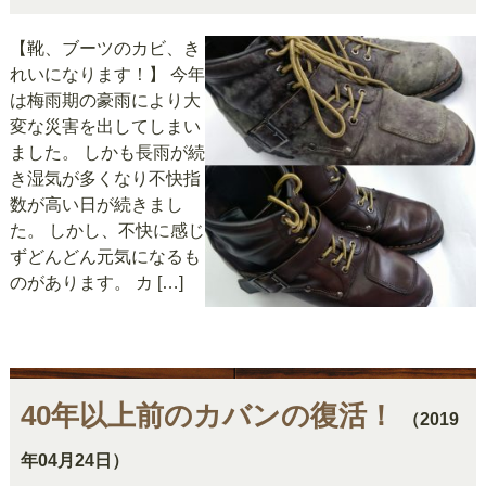
【靴、ブーツのカビ、き
れいになります！】 今年
は梅雨期の豪雨により大
変な災害を出してしまい
ました。 しかも長雨が続
き湿気が多くなり不快指
数が高い日が続きまし
た。 しかし、不快に感じ
ずどんどん元気になるも
のがあります。 カ […]
40年以上前のカバンの復活！
（2019
年04月24日）