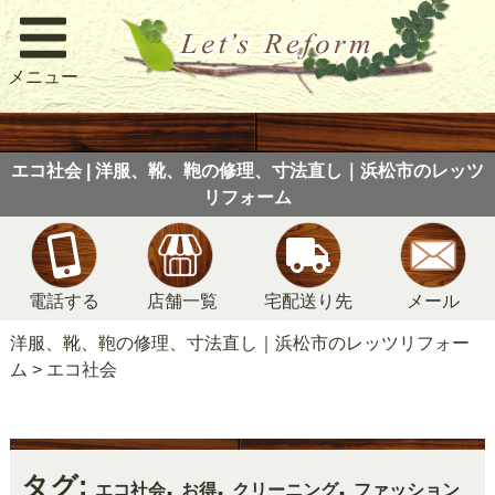
メニュー
エコ社会 | 洋服、靴、鞄の修理、寸法直し｜浜松市のレッツ
リフォーム
電話する
店舗一覧
宅配送り先
メール
洋服、靴、鞄の修理、寸法直し｜浜松市のレッツリフォー
ム
>
エコ社会
タグ:
,
,
,
エコ社会
お得
クリーニング
ファッション