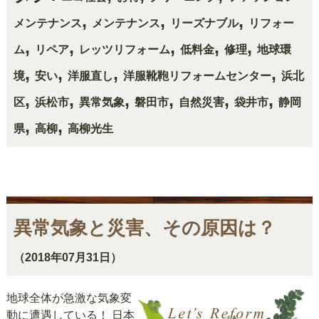
,
,
,
メンテナンス
メンテナンス
リーズナブル
リフォー
,
,
,
,
,
ム
リペア
レッツリフォーム
低料金
修理
地球環
,
,
,
,
境
安い
洋服直し
洋服靴鞄リフォームセンター
浜北
,
,
,
,
,
,
区
浜松市
異常気象
磐田市
自然災害
袋井市
静岡
,
,
県
高柳
高柳光生
異常気象と災害、その原因は？
（2018年07月31日）
地球全体が急激な気象変
動に遭遇している！ 日本