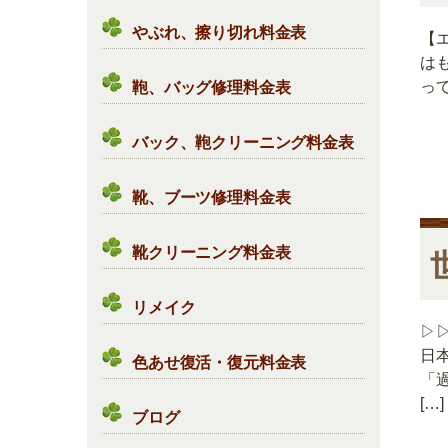
やぶれ、擦り切れ料金表
【
は
っ
鞄、バッグ修理料金表
バック、鞄クリーニング料金表
靴、ブーツ修理料金表
靴クリーニング料金表
リメイク
▷
日
色あせ復活・復元料金表
「
[…]
ブログ