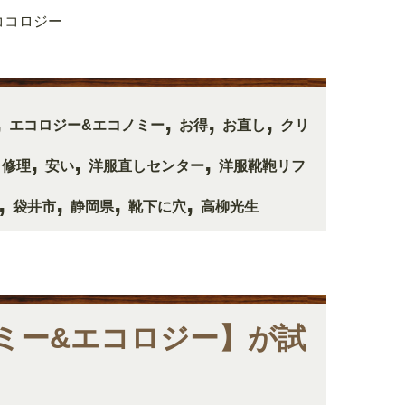
ココロジー
,
,
,
,
エコロジー&エコノミー
お得
お直し
クリ
,
,
,
,
修理
安い
洋服直しセンター
洋服靴鞄リフ
,
,
,
,
袋井市
静岡県
靴下に穴
高柳光生
ミー&エコロジー】が試