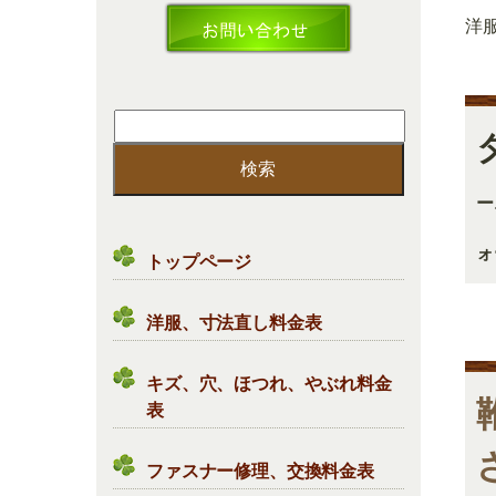
洋
検
索:
ー
ォ
トップページ
洋服、寸法直し料金表
キズ、穴、ほつれ、やぶれ料金
表
ファスナー修理、交換料金表