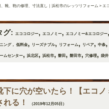
服、靴、鞄の修理、寸法直し｜浜松市のレッツリフォーム
>
エ
タグ:
,
,
エココロジー
エコノミー
エコノミー&エコロジー
,
,
,
,
ニング， 低料金
リーズナブル
リフォーム
リペア
中条
,
,
,
,
,
,
ームセンター
浜北区
浜松市
磐田
磐田市
穴修理
袋井
靴下に穴が空いたら！【エコノ
される！
（2019年12月05日）