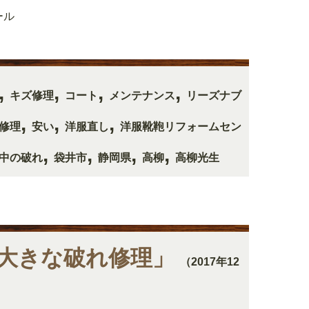
ール
,
,
,
,
キズ修理
コート
メンテナンス
リーズナブ
,
,
,
修理
安い
洋服直し
洋服靴鞄リフォームセン
,
,
,
,
中の破れ
袋井市
静岡県
高柳
高柳光生
大きな破れ修理」
（2017年12