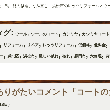
服、靴、鞄の修理、寸法直し｜浜松市のレッツリフォーム
>
ウ
タグ:
,
,
,
ウール
ウールのコート
カシミヤ
カシミヤコート
,
,
,
,
,
,
リフォーム
リペア
レッツリフォーム
低価格
低料金
,
,
,
,
,
,
,
ー
浜北区
浜松市
激しい破れ
破れ
磐田市
穴修理
背
ありがたいコメント「コートの
18日）