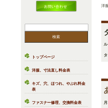
洋
検
索:
ル
タ
トップページ
洋服、寸法直し料金表
キズ、穴、ほつれ、やぶれ料金
表
ファスナー修理、交換料金表
月