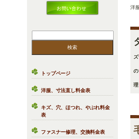
洋
検
索:
ズ
の
トップページ
理
洋服、寸法直し料金表
キズ、穴、ほつれ、やぶれ料金
表
ファスナー修理、交換料金表