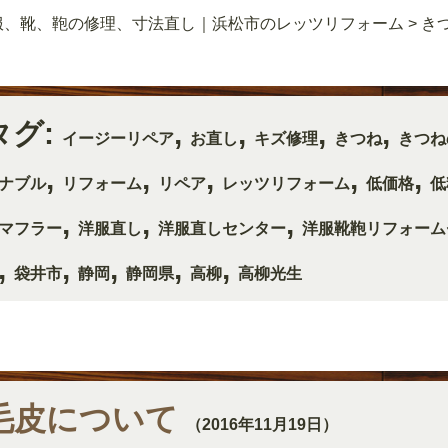
服、靴、鞄の修理、寸法直し｜浜松市のレッツリフォーム
>
き
タグ:
,
,
,
,
イージーリペア
お直し
キズ修理
きつね
きつね
,
,
,
,
,
ナブル
リフォーム
リペア
レッツリフォーム
低価格
低
,
,
,
マフラー
洋服直し
洋服直しセンター
洋服靴鞄リフォーム
,
,
,
,
,
袋井市
静岡
静岡県
高柳
高柳光生
毛皮について
（2016年11月19日）