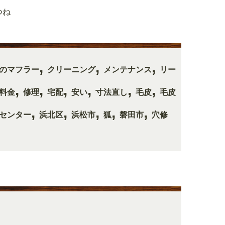
つね
,
,
,
のマフラー
クリーニング
メンテナンス
リー
,
,
,
,
,
,
料金
修理
宅配
安い
寸法直し
毛皮
毛皮
,
,
,
,
,
センター
浜北区
浜松市
狐
磐田市
穴修