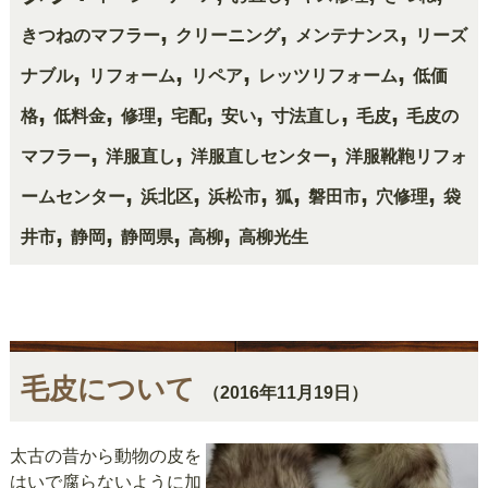
,
,
,
きつねのマフラー
クリーニング
メンテナンス
リーズ
,
,
,
,
ナブル
リフォーム
リペア
レッツリフォーム
低価
,
,
,
,
,
,
,
格
低料金
修理
宅配
安い
寸法直し
毛皮
毛皮の
,
,
,
マフラー
洋服直し
洋服直しセンター
洋服靴鞄リフォ
,
,
,
,
,
,
ームセンター
浜北区
浜松市
狐
磐田市
穴修理
袋
,
,
,
,
井市
静岡
静岡県
高柳
高柳光生
毛皮について
（2016年11月19日）
太古の昔から動物の皮を
はいで腐らないように加