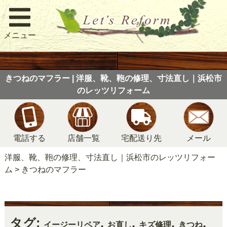
メニュー
きつねのマフラー | 洋服、靴、鞄の修理、寸法直し｜浜松市
のレッツリフォーム
電話する
店舗一覧
宅配送り先
メール
洋服、靴、鞄の修理、寸法直し｜浜松市のレッツリフォー
ム
>
きつねのマフラー
タグ:
,
,
,
,
イージーリペア
お直し
キズ修理
きつね