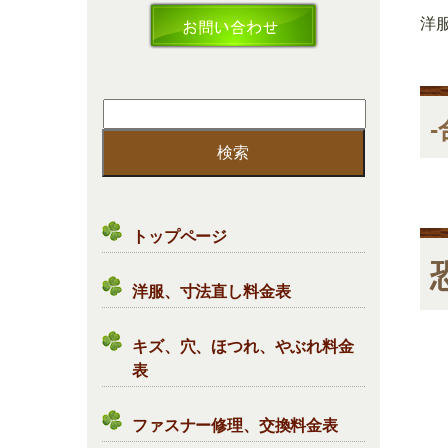
洋
検
索:
トップページ
洋服、寸法直し料金表
キズ、穴、ほつれ、やぶれ料金
表
ファスナー修理、交換料金表