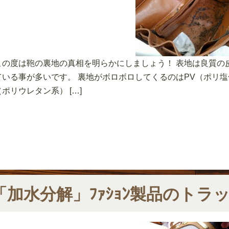
この度は鞄の裏地の真相を明らかにしましょう！ 表地は良質の
ている事が多いです。 裏地がボロボロしてくるのはPV（ポリ
（ポリウレタン系） […]
「加水分解」ﾌｧｼｮﾝ製品のトラ