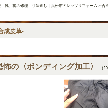
服、靴、鞄の修理、寸法直し｜浜松市のレッツリフォーム
>
合
-合成皮革-
恐怖の〈ボンディング加工〉
（20