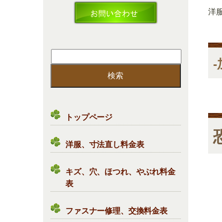
洋
検
索:
トップページ
洋服、寸法直し料金表
キズ、穴、ほつれ、やぶれ料金
表
ファスナー修理、交換料金表