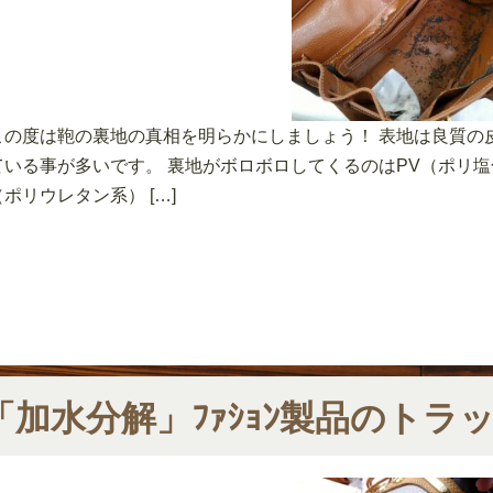
この度は鞄の裏地の真相を明らかにしましょう！ 表地は良質の
ている事が多いです。 裏地がボロボロしてくるのはPV（ポリ
（ポリウレタン系） […]
「加水分解」ﾌｧｼｮﾝ製品のトラ