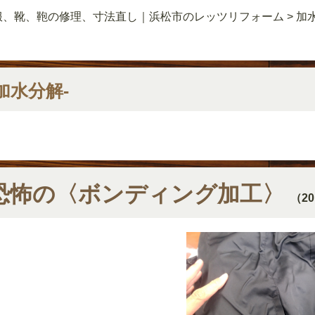
服、靴、鞄の修理、寸法直し｜浜松市のレッツリフォーム
>
加
-加水分解-
恐怖の〈ボンディング加工〉
（20