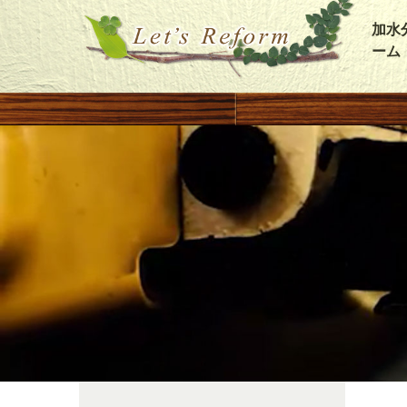
加水
ーム