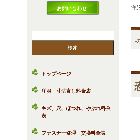
洋
検
索:
トップページ
洋服、寸法直し料金表
キズ、穴、ほつれ、やぶれ料金
表
ファスナー修理、交換料金表