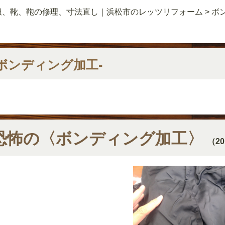
服、靴、鞄の修理、寸法直し｜浜松市のレッツリフォーム
>
ボ
-ボンディング加工-
恐怖の〈ボンディング加工〉
（20