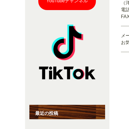
YouTubeチャンネル
（
電話
FAX
メ
お
最近の投稿