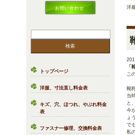
洋
検
索:
20
「
トップページ
こ
洋服、寸法直し料金表
靴
当
と
キズ、穴、ほつれ、やぶれ料金
今
表
ょ
で
ファスナー修理、交換料金表
私