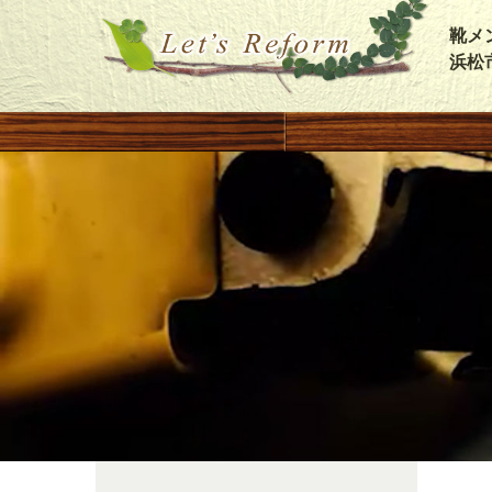
靴メ
浜松