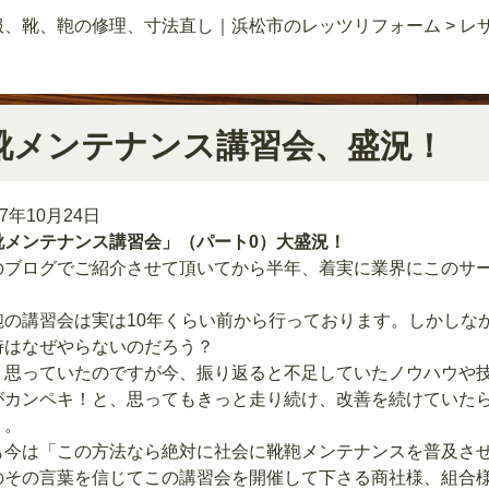
服、靴、鞄の修理、寸法直し｜浜松市のレッツリフォーム
>
レ
靴メンテナンス講習会、盛況！
17年10月24日
靴メンテナンス講習会」（パート0）大盛況！
のブログでご紹介させて頂いてから半年、着実に業界にこのサ
鞄の講習会は実は10年くらい前から行っております。しかしな
時はなぜやらないのだろう？
、思っていたのですが今、振り返ると不足していたノウハウや
がカンペキ！と、思ってもきっと走り続け、改善を続けていた
う。
も今は「この方法なら絶対に社会に靴鞄メンテナンスを普及さ
のその言葉を信じてこの講習会を開催して下さる商社様、組合