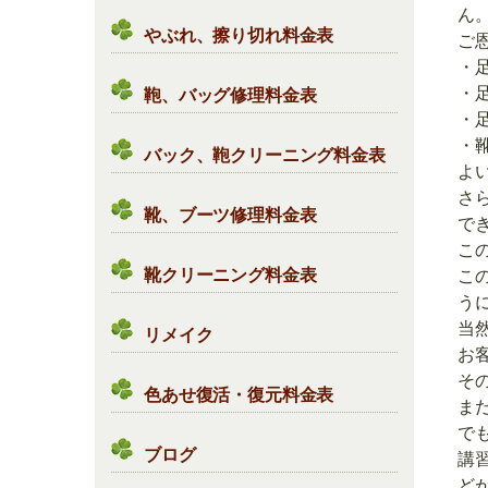
ん
やぶれ、擦り切れ料金表
ご
・
・
鞄、バッグ修理料金表
・
・
バック、鞄クリーニング料金表
よ
さ
靴、ブーツ修理料金表
で
こ
靴クリーニング料金表
こ
う
当
リメイク
お
そ
色あせ復活・復元料金表
ま
で
ブログ
講
ど