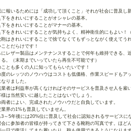
。
恩に報いるためには「成功して頂くこと」それが社会に普及し
足下をきれいにすることがオシャレの基本。
足下をきれいにすることがマナーの基本。
足下をきれいにすることが気持ちよく、精神衛生的にもよい！
靴鞄はきれいにすることで捨てなくてもずっとながく使えてう
いことだらけです！
らにレザー製品はメンテナンスすることで何年も維持できる、
きる。（末期までいっていたら再生不可能です）
のことも多くの人に知ってもらいたいです！
の度のレッツのノウハウはコストも低価格、作業スピードもア
になりました。
然業者は利益率が高くなければそのサービスを普及させ人を雇
客様は当然安いに越したことはないでしょう。
の両者によい、完成されたノウハウだと自負しています。
だ業界の1%も普及していません。
も3～5年後には20%位に普及して社会に認知されるサービスに
習会に参加者の皆様が持ってきて下さる靴鞄の写真です。ほど
が一日で復活してまた履いたり、鞄も使用できるようになりま