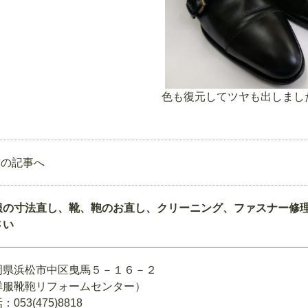
色も復元してツヤも出しまし
前の記事へ
服の寸法直し、靴、鞄のお直し、クリーニング、ファスナー修
さい
岡県浜松市中区曳馬５－１６－２
洋服靴鞄リフォームセンター）
：053(475)8818