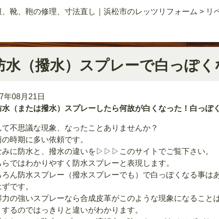
服、靴、鞄の修理、寸法直し｜浜松市のレッツリフォーム
>
リ
防水（撥水）スプレーで白っぽく
17年08月21日
防水（または撥水）スプレーしたら何故が白くなった！白っぽ
んて不思議な現象、なったことありませんか？
雨の時期に多い依頼です。
なみに防水と、撥水の違いを
▷▷▷このサイト
でご覧下さい。
ちらではわかりやすく防水スプレーと表現します。
ちろん防水スプレー（撥水スプレーでも）で白っぽくなる事は
はずです。
解力の強いスプレーなら合成皮革がこのような現象になること
りするのではっきりと違いがわかります。