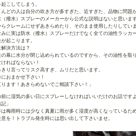
を起こしてしまう。
とんどの人は自分の吹き方が多すぎた、近すぎた、品物に問題
水（撥水）スプレーのメーカーから公式な説明はないと思いま
からクレームにせずあきらめたり、そのまま使用したりしてい
なみに実は防水（撥水）スプレーだけでなく全ての油性ラッカ
象が起こります。
は解決方法は？
性の幕に水分が閉じ込められているのですから、その油性を取
なければならない！
っきり言ってリスク高すぎ、ムリだと思います。
ロにおまかせ下さい！
直ります！あきらめないでご相談下さい！」
の前に湿気の多い日にスプレーしなければいいだけのお話です
追記」
年は梅雨時には少なく真夏に雨が多く湿度が高くなっているた
注意を！トラブル発生時には思い出して下さいませ。