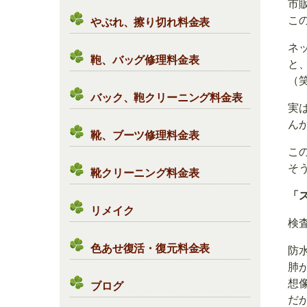
市
こ
やぶれ、擦り切れ料金表
ネ
鞄、バッグ修理料金表
と
（
バック、鞄クリーニング料金表
実
ん
靴、ブーツ修理料金表
こ
そ
靴クリーニング料金表
「
リメイク
検
色あせ復活・復元料金表
防
肺
想
ブログ
だ