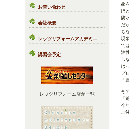
象
お問い合わせ
ほ
防
会社概要
だ
ち
現
レッツリフォームアカデミ―
で
油
講習会予定
し
は
プ
「
そ
レッツリフォーム店舗一覧
「
今
ご