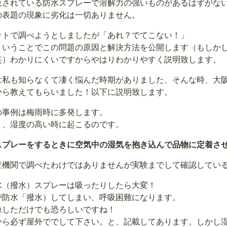
販されている防水スプレーで溶解力の強いものがあるはずがな
の表題の現象に劣化は一切ありません。
ットで調べようとしましたが「あれ？でてこない！」
、いうことでこの問題の原因と解決方法を公開します（もしか
笑）わかりにくいですからやはりわかりやすく説明致します。
は私も知らなくて凄く悩んだ時期がありました、そんな時、大
から教えてもらいました！以下に説明致します。
の事例は梅雨時に多発します。
う、湿度の高い時に起こるのです。
スプレーをするときに空気中の湿気を抱き込んで品物に定着さ
査機関で調べたわけではありませんが実験までして確認してい
水（撥水）スプレーは吸ったりしたら大変！
が防水「撥水）してしまい、呼吸困難になります。
像しただけでも恐ろしいですね！
から必ず屋外ででして下さい。と、記載してあります。しかし