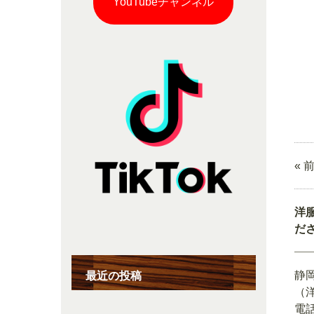
YouTubeチャンネル
« 
洋
だ
静
最近の投稿
（
電話