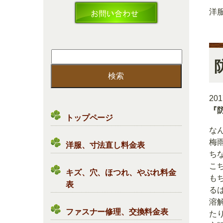
洋
検
索:
20
『
トップページ
な
梅
洋服、寸法直し料金表
ち
こ
キズ、穴、ほつれ、やぶれ料金
も
表
る
溶
ファスナー修理、交換料金表
た