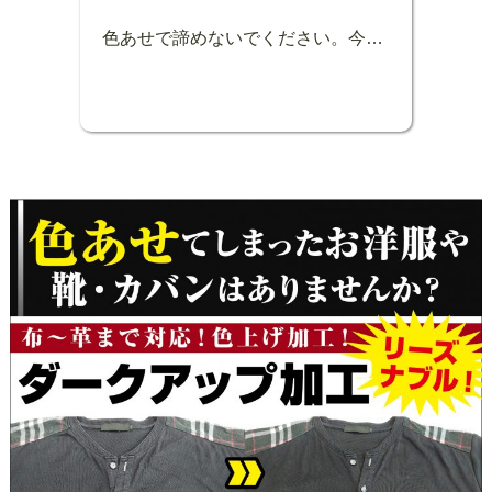
色あせで諦めないでください。今回、色あせてしまったPRADAキャンバストートバッグもダークアップ(色上げ)加工で蘇りました！キャンバス地に色素が残っていれば色素回復が可能です。まずは、お気軽にご相談ください！