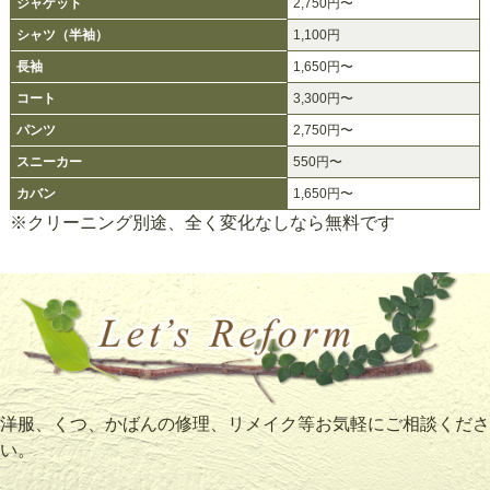
ジャケット
2,750円〜
シャツ（半袖）
1,100円
長袖
1,650円〜
コート
3,300円〜
パンツ
2,750円〜
スニーカー
550円〜
カバン
1,650円〜
※クリーニング別途、全く変化なしなら無料です
洋服、くつ、かばんの修理、リメイク等お気軽にご相談くださ
い。