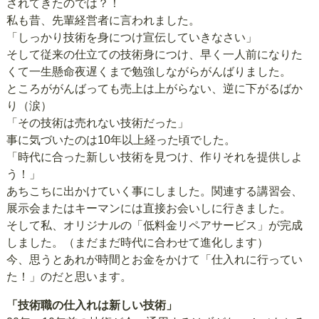
されてきたのでは？！
私も昔、先輩経営者に言われました。
「しっかり技術を身につけ宣伝していきなさい」
そして従来の仕立ての技術身につけ、早く一人前になりた
くて一生懸命夜遅くまで勉強しながらがんばりました。
ところががんばっても売上は上がらない、逆に下がるばか
り（涙）
「その技術は売れない技術だった」
事に気づいたのは10年以上経った頃でした。
「時代に合った新しい技術を見つけ、作りそれを提供しよ
う！」
あちこちに出かけていく事にしました。関連する講習会、
展示会またはキーマンには直接お会いしに行きました。
そして私、オリジナルの「低料金リペアサービス」が完成
しました。（まだまだ時代に合わせて進化します）
今、思うとあれが時間とお金をかけて「仕入れに行ってい
た！」のだと思います。
「技術職の仕入れは新しい技術」