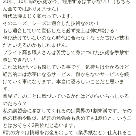
20年、10年前の技術が今、通用するはずがない！（もちろ
ん全てではありえません）
時代は凄まじく変わっています。
そのニーズ、シーズに適合した技術なのか！
もし適合していて宣伝したら必ず売上は伸び続ける！
伸び続けていないのなら時代に合わなくなった古びた技術
だといえるのかもしれません。
プライド高き職人さんは苦労して身につけた技術を手放す
事はできない！
これは私がいつも感じている事です。気持ちは分かるけど
経営的には赤字になるサービス、儲からないサービスを続
けていく事になります。本当に恐ろしいことだと思いま
す。
業界でこのことに気づいているかたはどの位いらっしゃる
のだろう？
私の講習会に参加してくれるのは業界の1割未満です。その
他の技術や販促、経営の勉強会も含めても1割位と、いうこ
とはおそらく2割位だと思います。
8割の方々は情報をお金を出して（業界紙など）仕入れるこ