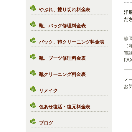
やぶれ、擦り切れ料金表
洋
だ
鞄、バッグ修理料金表
静
バック、鞄クリーニング料金表
（
電話
靴、ブーツ修理料金表
FAX
靴クリーニング料金表
メ
お
リメイク
色あせ復活・復元料金表
ブログ