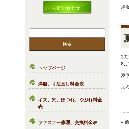
洋
検
索:
20
8月
トップページ
夏
洋服、寸法直し料金表
よ
キズ、穴、ほつれ、やぶれ料金
表
« 
ファスナー修理、交換料金表