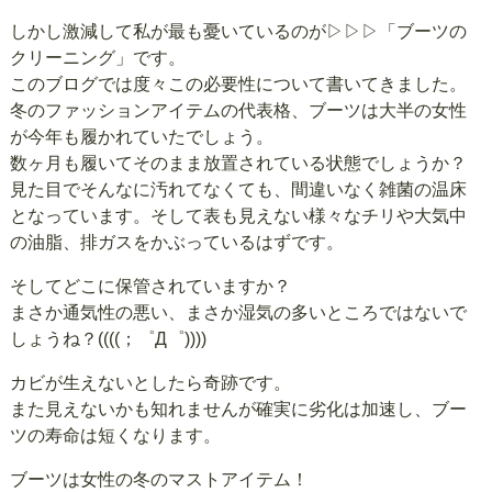
しかし激減して私が最も憂いているのが
▷▷▷「ブーツの
クリーニング」
です。
このブログでは度々この必要性について書いてきました。
冬のファッションアイテムの代表格、ブーツは大半の女性
が今年も履かれていたでしょう。
数ヶ月も履いてそのまま放置されている状態でしょうか？
見た目でそんなに汚れてなくても、間違いなく雑菌の温床
となっています。そして表も見えない様々なチリや大気中
の油脂、排ガスをかぶっているはずです。
そしてどこに保管されていますか？
まさか通気性の悪い、まさか湿気の多いところではないで
しょうね？((((；゜Д゜))))
カビが生えないとしたら奇跡です。
また見えないかも知れませんが確実に劣化は加速し、ブー
ツの寿命は短くなります。
ブーツは女性の冬のマストアイテム！