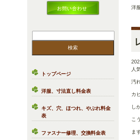
洋
検
索:
20
人
トップページ
汚
洋服、寸法直し料金表
カ
し
キズ、穴、ほつれ、やぶれ料金
表
こ
ま
ファスナー修理、交換料金表