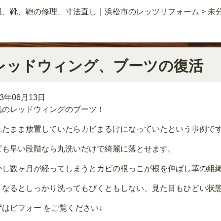
服、靴、鞄の修理、寸法直し｜浜松市のレッツリフォーム
>
未
レッドウィング、ブーツの復活
23年06月13日
気のレッドウィングのブーツ！
れたまま放置していたらカビまるけになっていたという事例で
ビも早い段階なら丸洗いだけで綺麗に落とせます。
かし数ヶ月が経ってしまうとカビの根っこが根を伸ばし革の組
うなるとしっかり洗ってもびくともしない、見た目もひどい状
ずはビフォー をご覧ください↓