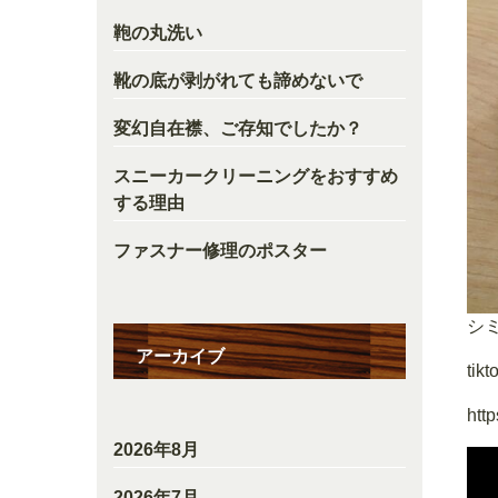
鞄の丸洗い
靴の底が剥がれても諦めないで
変幻自在襟、ご存知でしたか？
スニーカークリーニングをおすすめ
する理由
ファスナー修理のポスター
シ
アーカイブ
ti
http
2026年8月
2026年7月