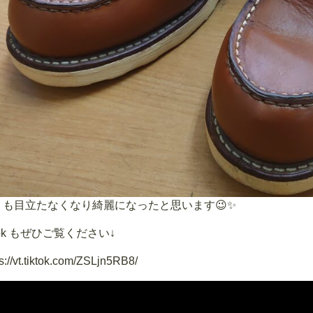
ミも目立たなくなり綺麗になったと思います😉✨
ktok もぜひご覧ください↓
s://vt.tiktok.com/ZSLjn5RB8/